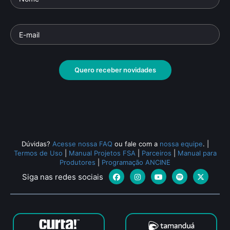
Sobral - O Homem que
Op
Não Tinha Preço
Docu
Documentário
• De
Paula Fiuza
• 90 min •
Dias
•
Quero receber novidades
Todos os relacionados (514)
Dúvidas?
Acesse nossa FAQ
ou fale com a
nossa equipe
.
|
Termos de Uso
|
Manual Projetos FSA
|
Parceiros
|
Manual para
Produtores
|
Programação ANCINE
Siga nas redes sociais