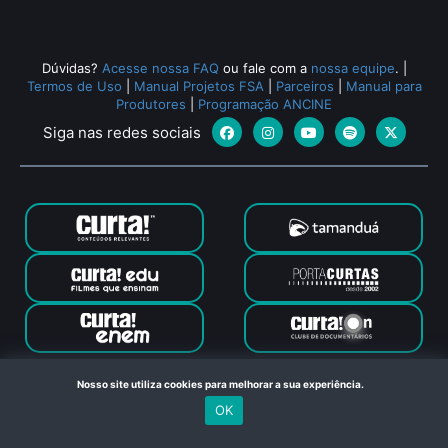
Dúvidas?
Acesse nossa FAQ
ou fale com a
nossa equipe
.
|
Termos de Uso
|
Manual Projetos FSA
|
Parceiros
|
Manual para
Produtores
|
Programação ANCINE
Siga nas redes sociais
Canal Curta © 2024. Todos os direitos reservados. Feito com
Nosso site utiliza cookies para melhorar a sua experiência.
no Rio de Janeiro
OK