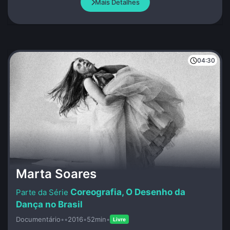
Mais Detalhes
04:30
Marta Soares
Coreografia, O Desenho da
Dança no Brasil
Documentário
•
•
2016
•
52min
•
Livre