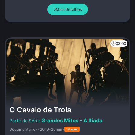
e da educação no Brasil.
Mais Detalhes
03:00
O Cavalo de Troia
Grandes Mitos - A Ilíada
Documentário
•
•
2019
•
26min
•
14 anos