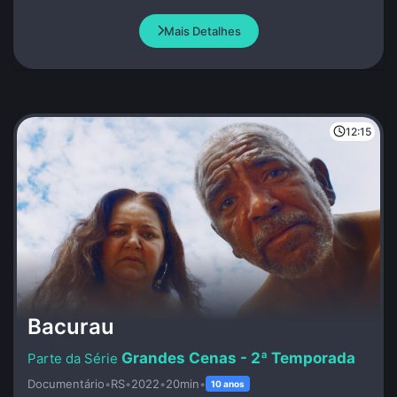
Mais Detalhes
12:15
Bacurau
Grandes Cenas - 2ª Temporada
Documentário
•
RS
•
2022
•
20min
•
10 anos