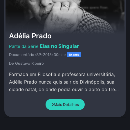
Adélia Prado
Elas no Singular
Documentário
•
SP
•
2018
•
30min
•
10 anos
De Gustavo Ribeiro
Formada em Filosofia e professora universitária,
Adélia Prado nunca quis sair de Divinópolis, sua
cidade natal, de onde podia ouvir o apito do trem
e escrever sob inspiração divina.
Mais Detalhes