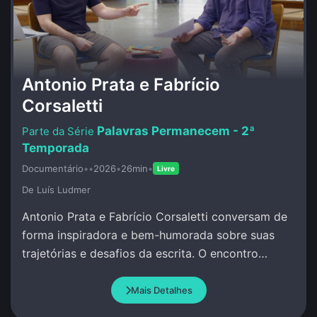
Antonio Prata e Fabrício
Corsaletti
Palavras Permanecem - 2ª
Temporada
Documentário
•
•
2026
•
26min
•
Livre
De Luí­s Ludmer
Antonio Prata e Fabrício Corsaletti conversam de
forma inspiradora e bem-humorada sobre suas
trajetórias e desafios da escrita. O encontro
celebra a palavra com criação conjunta.
Mais Detalhes