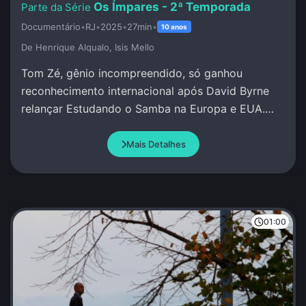
Os Ímpares - 2ª Temporada
Documentário
•
RJ
•
2025
•
27min
•
10 anos
De Henrique Alqualo, Isis Mello
Tom Zé, gênio incompreendido, só ganhou
reconhecimento internacional após David Byrne
relançar Estudando o Samba na Europa e EUA.
Neste episódio, Tom Zé e Byrne relembram essa
reviravolta.
Mais Detalhes
01:00