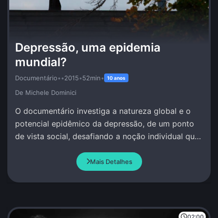
Depressão, uma epidemia
mundial?
Documentário
•
•
2015
•
52min
•
10 anos
De Michele Dominici
O documentário investiga a natureza global e o
potencial epidêmico da depressão, de um ponto
de vista social, desafiando a noção individual que
se tem deste fenômeno.
Mais Detalhes
02:00