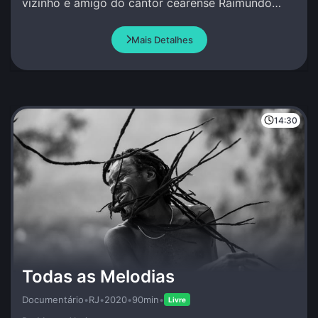
vizinho e amigo do cantor cearense Raimundo
Fagner, na ocasião começando a colher os
primeiros frutos de uma carreira sólida.
Mais Detalhes
14:30
Todas as Melodias
Documentário
•
RJ
•
2020
•
90min
•
Livre