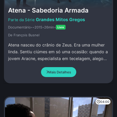
Atena - Sabedoria Armada
Grandes Mitos Gregos
Documentário
•
•
2015
•
26min
•
Livre
De François Busnel
Atena nasceu do crânio de Zeus. Era uma mulher
linda. Sentiu ciúmes em só uma ocasião: quando a
jovem Aracne, especialista em tecelagem, alegou
que superava qualquer pessoa, incluindo Atena.
Mais Detalhes
04:00