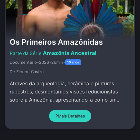
Os Primeiros Amazônidas
Amazônia Ancestral
Documentário
•
2026
•
26min
•
10 anos
De Zienhe Castro
Através da arqueologia, cerâmica e pinturas
rupestres, desmontamos visões reducionistas
sobre a Amazônia, apresentando-a como um
berço de complexidade social e conhecimento
avançado.
Mais Detalhes