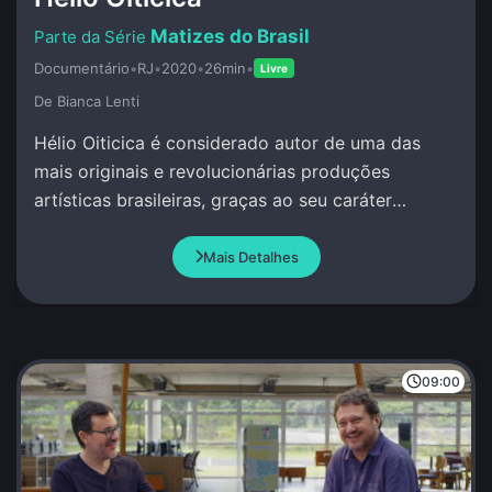
Matizes do Brasil
Documentário
•
RJ
•
2020
•
26min
•
Livre
De Bianca Lenti
Hélio Oiticica é considerado autor de uma das
mais originais e revolucionárias produções
artísticas brasileiras, graças ao seu caráter
inovador e, muitas vezes, polêmico.
Mais Detalhes
09:00