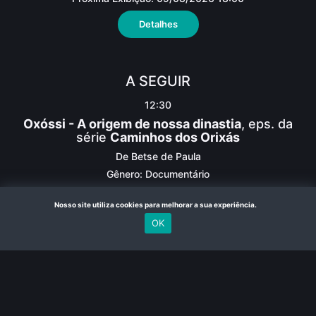
Detalhes
A SEGUIR
12:30
Oxóssi - A origem de nossa dinastia
, eps. da
série
Caminhos dos Orixás
De Betse de Paula
Gênero: Documentário
Próxima Exibição:
09/08/2026 18:30
Nosso site utiliza cookies para melhorar a sua experiência.
Detalhes
OK
DEPOIS
13:00