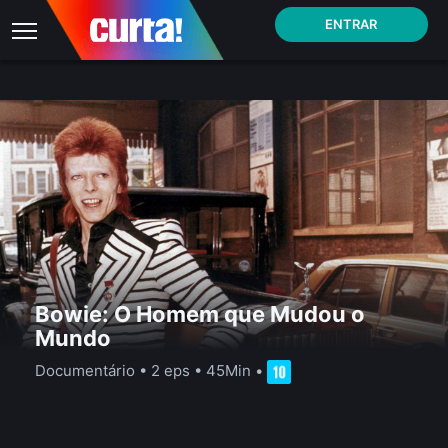
ENTRAR
Bowie: O Homem que Mudou o
Mundo
Documentário
•
2 eps
•
45Min
•