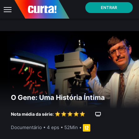
ENTRAR
O Gene: Uma História Íntima
Nota média da série:
Documentário
•
4 eps
•
52Min
•