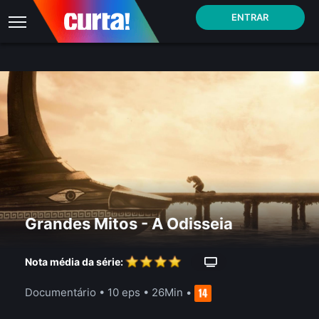
ENTRAR
Grandes Mitos - A Odisseia
Nota média da série:
Documentário
•
10 eps
•
26Min
•