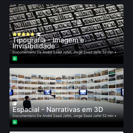
Tipografia - Imagem e
Invisibilidade
Documentário
De
André Saad Jafet
,
Jorge Saad Jafet
52 min •
Espacial - Narrativas em 3D
Documentário
De
André Saad Jafet
,
Jorge Saad Jafet
52 min •