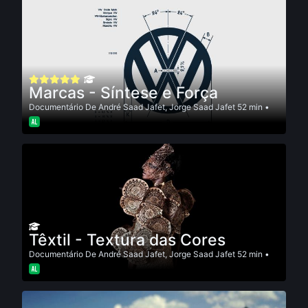
Marcas - Síntese e Força
Documentário
De
André Saad Jafet
,
Jorge Saad Jafet
52 min •
Têxtil - Textura das Cores
Documentário
De
André Saad Jafet
,
Jorge Saad Jafet
52 min •