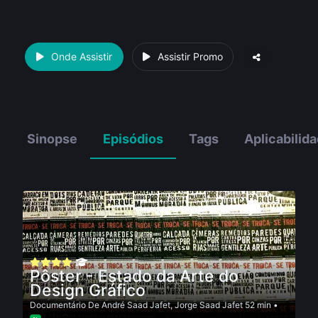
Onde Assistir
Assistir Promo
Sinopse
Episódios
Tags
Aplicabilid
Pôster - Estado da Arte do
Design Gráfico
Documentário
De
André Saad Jafet
,
Jorge Saad Jafet
52 min •