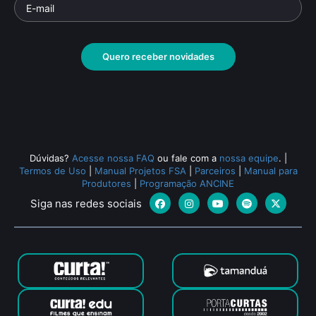
Parte da série: A Linguagem do Cinema - 1ª
Parte
Temporada
Temp
Documentário
• De
Geraldo Sarno
• 26 min •
Docu
Quero receber novidades
Todos os relacionados (404)
Dúvidas?
Acesse nossa FAQ
ou fale com a
nossa equipe
.
|
Termos de Uso
|
Manual Projetos FSA
|
Parceiros
|
Manual para
Produtores
|
Programação ANCINE
Siga nas redes sociais