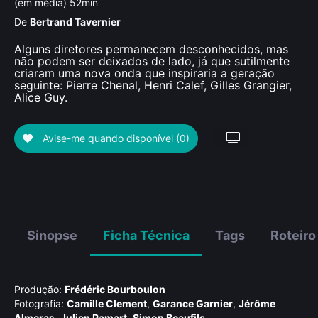
(em média) 52min
De
Bertrand Tavernier
Alguns diretores permanecem desconhecidos, mas
não podem ser deixados de lado, já que sutilmente
criaram uma nova onda que inspiraria a geração
seguinte: Pierre Chenal, Henri Calef, Gilles Grangier,
Alice Guy.
Avise-me quando disponível
(0)
Sinopse
Ficha Técnica
Tags
Roteiro
Produção:
Frédéric Bourboulon
Fotografia:
Camille Clement
,
Garance Garnier
,
Jérôme
Almeras
,
Julien Pamart
,
Simon Beaufils