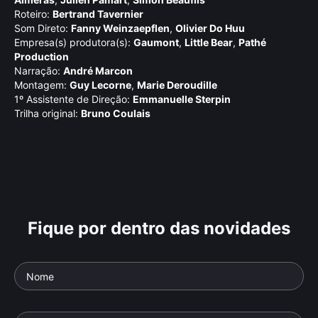
Roteiro:
Bertrand Tavernier
Som Direto:
Fanny Weinzaepflen
,
Olivier Do Huu
Empresa(s) produtora(s):
Gaumont
,
Little Bear
,
Pathé
Production
Narração:
André Marcon
Montagem:
Guy Lecorne
,
Marie Deroudille
1º Assistente de Direção:
Emmanuelle Sterpin
Trilha original:
Bruno Coulais
Fique por dentro das novidades
Aruanda Visto Por
Jo
Linduarte Noronha
da