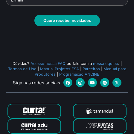
Documentário
• De
Marcelo Gomes
• 52 min •
Docu
Quero receber novidades
Todos os relacionados (1914)
Dúvidas?
Acesse nossa FAQ
ou fale com a
nossa equipe
.
|
Termos de Uso
|
Manual Projetos FSA
|
Parceiros
|
Manual para
Produtores
|
Programação ANCINE
Siga nas redes sociais