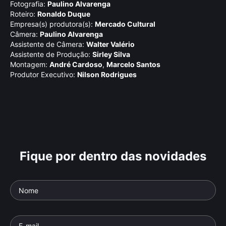
Fotografia:
Paulino Alvarenga
Roteiro:
Ronaldo Duque
Empresa(s) produtora(s):
Mercado Cultural
Câmera:
Paulino Alvarenga
Assistente de Câmera:
Walter Valério
Assistente de Produção:
Sirley Silva
Montagem:
André Cardoso
,
Marcelo Santos
Produtor Executivo:
Nilson Rodrigues
Fique por dentro das novidades
Paulo Coelho: O
Ru
Alquimista da Palavra
Parte