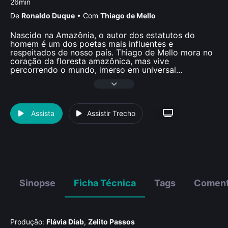
26min
De
Ronaldo Duque
•
Com
Thiago de Mello
Nascido na Amazônia, o autor dos estatutos do
homem é um dos poetas mais influentes e
respeitados de nosso país. Thiago de Mello mora no
coração da floresta amazônica, mas vive
percorrendo o mundo, imerso em universal
...
Assista
Assistir Trecho
Sinopse
Ficha Técnica
Tags
Coment
Produção:
Flávia Diab
,
Zelito Passos