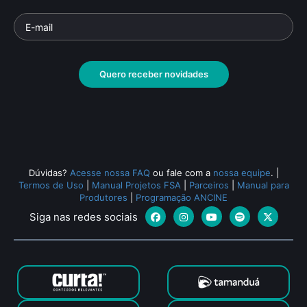
João Moreira Salles
Lu
Parte da série: Nós, Documentaristas
Parte
Documentário
• De
Susanna Lira
• 26 min •
Docu
Quero receber novidades
Todos os relacionados (424)
Dúvidas?
Acesse nossa FAQ
ou fale com a
nossa equipe
.
|
Termos de Uso
|
Manual Projetos FSA
|
Parceiros
|
Manual para
Produtores
|
Programação ANCINE
Siga nas redes sociais