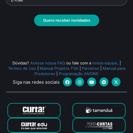
Paulo Coelho: O
Ru
Alquimista da Palavra
Parte
Documentário
• De
Marcelo Gomes
• 52 min •
Docu
Quero receber novidades
Todos os relacionados (1914)
Dúvidas?
Acesse nossa FAQ
ou fale com a
nossa equipe
.
|
Termos de Uso
|
Manual Projetos FSA
|
Parceiros
|
Manual para
Produtores
|
Programação ANCINE
Siga nas redes sociais