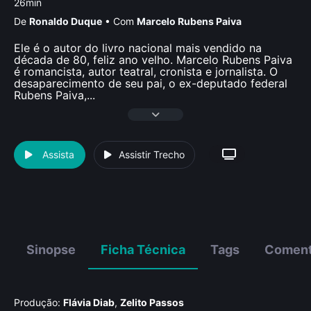
26min
De
Ronaldo Duque
•
Com
Marcelo Rubens Paiva
Ele é o autor do livro nacional mais vendido na
década de 80, feliz ano velho. Marcelo Rubens Paiva
é romancista, autor teatral, cronista e jornalista. O
desaparecimento de seu pai, o ex-deputado federal
Rubens Paiva,
...
Assista
Assistir Trecho
Sinopse
Ficha Técnica
Tags
Coment
Produção:
Flávia Diab
,
Zelito Passos