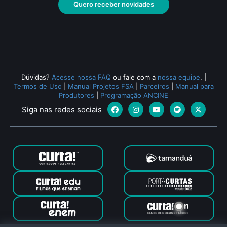
min •
Escor
Quero receber novidades
Todos os relacionados (721)
Dúvidas?
Acesse nossa FAQ
ou fale com a
nossa equipe
.
|
Termos de Uso
|
Manual Projetos FSA
|
Parceiros
|
Manual para
Produtores
|
Programação ANCINE
Siga nas redes sociais