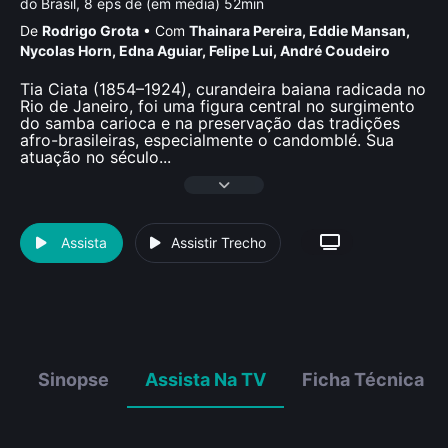
do Brasil, 8 eps de (em média) 52min
De
Rodrigo Grota
•
Com
Thainara Pereira
,
Eddie Mansan
,
Nycolas Horn
,
Edna Aguiar
,
Felipe Lui
,
André Coudeiro
Tia Ciata (1854–1924), curandeira baiana radicada no
Rio de Janeiro, foi uma figura central no surgimento
do samba carioca e na preservação das tradições
afro-brasileiras, especialmente o candomblé. Sua
atuação no século
...
Assista
Assistir Trecho
Sinopse
Assista Na TV
Ficha Técnica