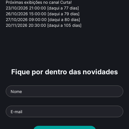
Próximas exibições no canal Curta!
23/10/2026 21:00:00 [daqui a 77 dias]
26/10/2026 15:00:00 [daqui a 79 dias]
27/10/2026 09:00:00 [daqui a 80 dias]
20/11/2026 20:30:00 [daqui a 105 dias]
Fique por dentro das novidades
O Candomblé do Brasil,
19
por Mãe Stela
Pod
Parte da série: Intérpretes do Brasil
Documentário
• De
Isa Grinspum Ferraz
• 20
Docu