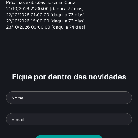
Próximas exibições no canal Curta!
21/10/2026 21:00:00 [daqui a 72 dias]
22/10/2026 01:00:00 [daqui a 73 dias]
22/10/2026 15:00:00 [daqui a 73 dias]
23/10/2026 09:00:00 [daqui a 74 dias]
Fique por dentro das novidades
Cassio Amarante
Lu
Parte da série: Diretores de Arte
Parte 
Documentário
• De
Flávio Tambellini
• 26 min •
Docu