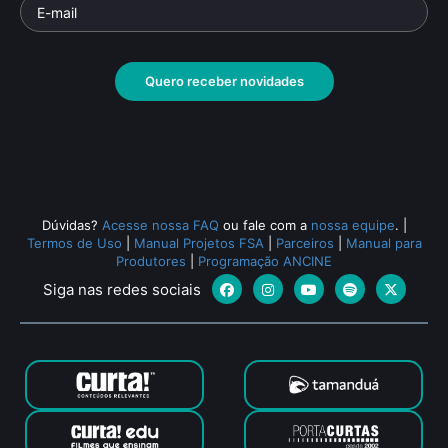
Os Mutantes
Pa
Documentário
• De
Antônio Carlos da Fontoura
Docu
• 7 min •
Breno 
Quero receber novidades
Todos os relacionados (1887)
Dúvidas?
Acesse nossa FAQ
ou fale com a
nossa equipe
.
|
Termos de Uso
|
Manual Projetos FSA
|
Parceiros
|
Manual para
Produtores
|
Programação ANCINE
Siga nas redes sociais