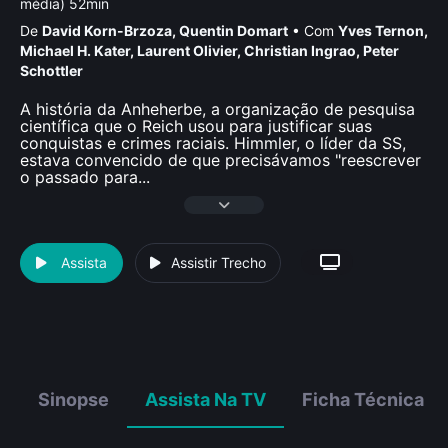
média) 52min
De
David Korn-Brzoza
,
Quentin Domart
•
Com
Yves Ternon
,
Michael H. Kater
,
Laurent Olivier
,
Christian Ingrao
,
Peter
Schottler
A história da Anheherbe, a organização de pesquisa
científica que o Reich usou para justificar suas
conquistas e crimes raciais. Himmler, o líder da SS,
estava convencido de que precisávamos "reescrever
o passado para
...
Assista
Assistir Trecho
Sinopse
Assista Na TV
Ficha Técnica