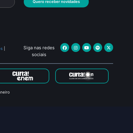
Quero receber novidades
Siga nas redes
es
|
sociais
neiro