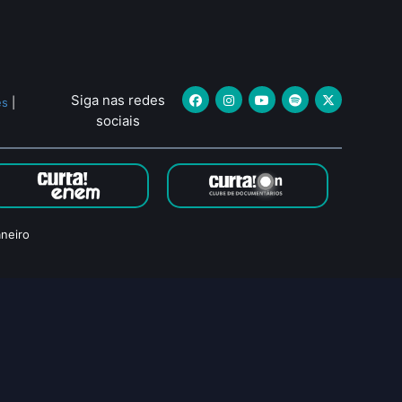
Siga nas redes
es
|
sociais
neiro