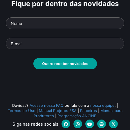
Fique por dentro das novidades
Terra Ancestral
So
Parte da série: Juntos
Parte
Documentário
• De
Leticia Marques
• 26 min •
Docu
Quero receber novidades
Todos os relacionados (577)
Dúvidas?
Acesse nossa FAQ
ou fale com a
nossa equipe
.
|
Termos de Uso
|
Manual Projetos FSA
|
Parceiros
|
Manual para
Produtores
|
Programação ANCINE
Siga nas redes sociais