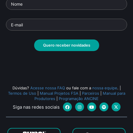
O 
Resíduos
Parte
Documentário
• De
Sergio Roizenblit
• 26 min •
Docu
Quero receber novidades
Todos os relacionados (133)
Dúvidas?
Acesse nossa FAQ
ou fale com a
nossa equipe
.
|
Termos de Uso
|
Manual Projetos FSA
|
Parceiros
|
Manual para
Produtores
|
Programação ANCINE
Siga nas redes sociais