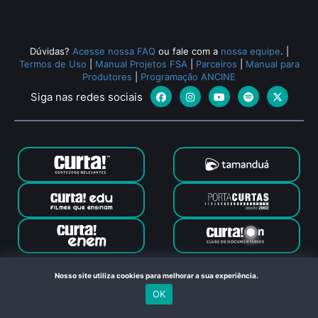
Todos os relacionados (493)
Dúvidas?
Acesse nossa FAQ
ou fale com a
nossa equipe
.
|
Termos de Uso
|
Manual Projetos FSA
|
Parceiros
|
Manual para
Produtores
|
Programação ANCINE
Siga nas redes sociais
Canal Curta © 2024. Todos os direitos reservados. Feito com
Nosso site utiliza cookies para melhorar a sua experiência.
no Rio de Janeiro
OK