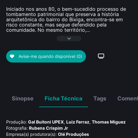
Iniciado nos anos 80, o bem-sucedido processo de
tombamento patrimonial que preserva a história
arquitetônica do bairro do Bixiga, encontra-se em
risco constante, mas segue defendido pela
comunidade. No mesmo território,
...
Avise-me quando disponível
(0)
Sinopse
Ficha Técnica
Tags
Coment
Produção:
Gal Buitoni UPEX
,
Luiz Ferraz
,
Thomas Miguez
Fotografia:
Rubens Crispim Jr
Empresa(s) produtora(s):
Olé Produções