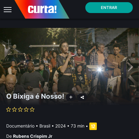
ENTRAR
O Bixiga é Nosso!
Documentário
•
Brasil
• 2024 • 73 min
•
De
Rubens Crispim Jr