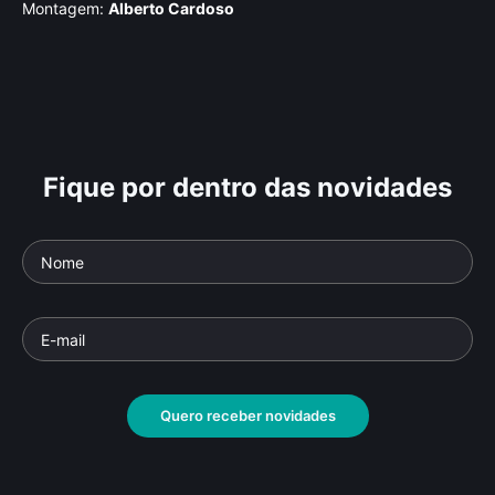
Montagem:
Alberto Cardoso
Fique por dentro das novidades
Vit
de
Ve
Parte
Ôrí
Docu
Documentário
• De
Raquel Gerber
• 93 min •
Quero receber novidades