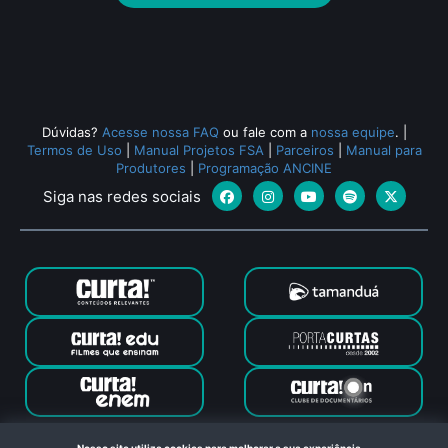
Todos os relacionados (698)
Dúvidas?
Acesse nossa FAQ
ou fale com a
nossa equipe
.
|
Termos de Uso
|
Manual Projetos FSA
|
Parceiros
|
Manual para
Produtores
|
Programação ANCINE
Siga nas redes sociais
Canal Curta © 2024. Todos os direitos reservados. Feito com