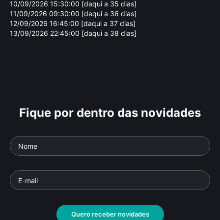
10/09/2026 15:30:00 [daqui a 35 dias]
11/09/2026 09:30:00 [daqui a 36 dias]
12/09/2026 16:45:00 [daqui a 37 dias]
13/09/2026 22:45:00 [daqui a 38 dias]
Fique por dentro das novidades
Marcos Flaksman
Di
Parte da série: Diretores de Arte
Parte 
Documentário
• De
Flávio Tambellini
• 26 min •
Docu
Quero receber novidades