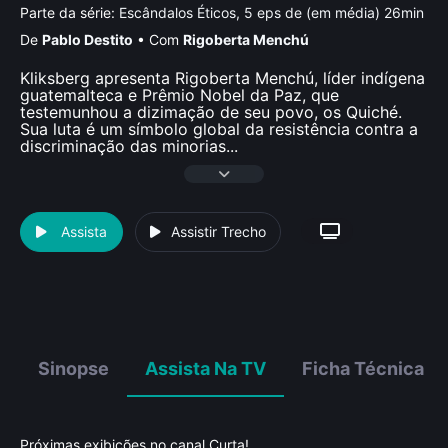
Parte da série:
Escândalos Éticos, 5 eps de (em média) 26min
De
Pablo Destito
•
Com
Rigoberta Menchú
Kliksberg apresenta Rigoberta Menchú, líder indígena
guatemalteca e Prêmio Nobel da Paz, que
testemunhou a dizimação de seu povo, os Quiché.
Sua luta é um símbolo global da resistência contra a
discriminação das minorias
...
Assista
Assistir Trecho
Sinopse
Assista Na TV
Ficha Técnica
Próximas exibições no canal Curta!