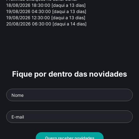
18/08/2026 18:30:00 [daqui a 13 dias]
19/08/2026 04:30:00 [daqui a 13 dias]
19/08/2026 12:30:00 [daqui a 13 dias]
20/08/2026 06:30:00 [daqui a 14 dias]
Fique por dentro das novidades
Ferreira Gullar
Pa
Parte da série: República da Poesia
Parte
Documentário
• De
Wagner Moralez
• 45 min •
Docu
Lacer
Quero receber novidades