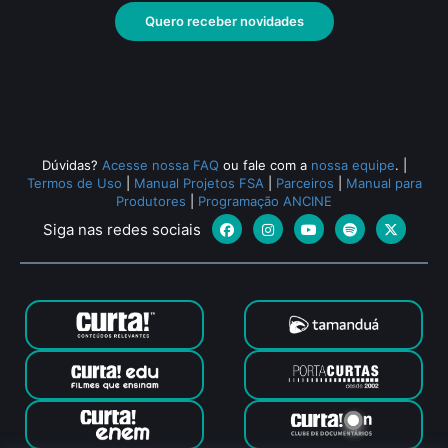
Documentário
• De
Susanna Lira
• 26 min •
Docu
Quero receber novidades
Todos os relacionados (2186)
Dúvidas?
Acesse nossa FAQ
ou fale com a
nossa equipe
.
|
Termos de Uso
|
Manual Projetos FSA
|
Parceiros
|
Manual para
Produtores
|
Programação ANCINE
Siga nas redes sociais