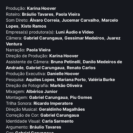
Produção:
Karina Hoover
Roteiro:
Bráulio Tavares
,
Paola Vieira
Som Direto:
Álvaro Correia
,
Jucemar Carvalho
,
Marcelo
Lopes
,
Xisto Ramos
Empresa(s) produtora(s):
Luni Áudio e Ví­deo
Câmera:
Gabriel Carungaua
,
Gessimar Medeiros
,
Juarez
Ventura
Narração:
Paola Vieira
Direção de Produção:
Karina Hoover
Assistente de Câmera:
Bruno Petinelli
,
Danilo Medeiros de
Andrade
,
Gabriel Carungaua
,
Renato Carlos
Produção Executiva:
Danielle Hoover
Pesquisa:
Aquiles Lopes
,
Mariana Porto
,
Valéria Burke
Direção de Fotografia:
Markão Oliveira
Mixagem:
Albérico Junior
Montagem:
Gabriel Carungaua
,
Piu Gomes
Trilha Sonora:
Ricardo Imperatore
Direção Musical:
Geraldinho Magalhães
Correção de Cor:
Gabriel Carungaua
Identidade Visual:
Carla Sarmento
Argumento:
Bráulio Tavares
Cor:
Gabriel Carungaua