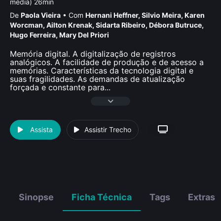
média) 26min
De
Paola Vieira
•
Com
Hernani Heffner
,
Silvio Meira
,
Karen
Worcman
,
Ailton Krenak
,
Sidarta Ribeiro
,
Débora Butruce
,
Hugo Ferreira
,
Mary Del Priori
Memória digital. A digitalização de registros
analógicos. A facilidade de produção e de acesso a
memórias. Características da tecnologia digital e
suas fragilidades. As demandas de atualização
forçada e constante para
...
Assista
Assistir Trecho
Sinopse
Ficha Técnica
Tags
Extras