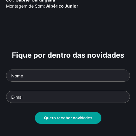
Montagem de Som:
Albérico Junior
Fique por dentro das novidades
Leopoldina - A
As
Imperatriz do Brasil
Parte
Documentário
• De
Beca Furtado
• 80 min •
Docu
Quero receber novidades