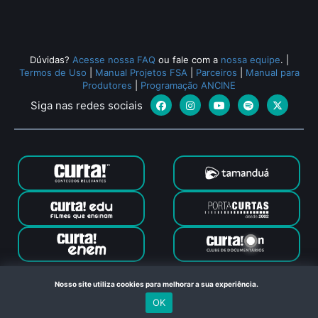
Todos os relacionados (566)
Dúvidas?
Acesse nossa FAQ
ou fale com a
nossa equipe
.
|
Termos de Uso
|
Manual Projetos FSA
|
Parceiros
|
Manual para
Produtores
|
Programação ANCINE
Siga nas redes sociais
Canal Curta © 2024. Todos os direitos reservados. Feito com
Nosso site utiliza cookies para melhorar a sua experiência.
no Rio de Janeiro
OK