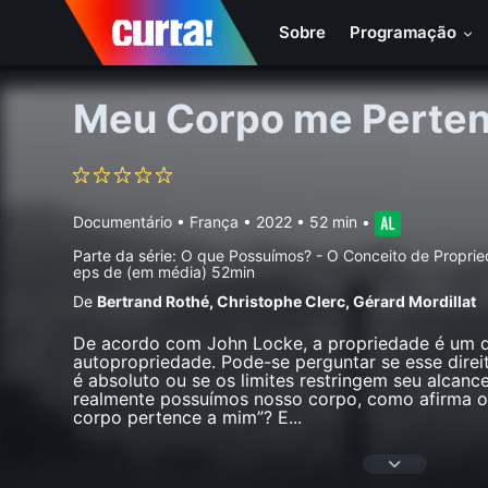
Sobre
Programação
Meu Corpo me Perte
Documentário
•
França
• 2022 • 52 min
•
Parte da série:
O que Possuímos? - O Conceito de Propri
eps de (em média) 52min
De
Bertrand Rothé
,
Christophe Clerc
,
Gérard Mordillat
De acordo com John Locke, a propriedade é um di
autopropriedade. Pode-se perguntar se esse direi
é absoluto ou se os limites restringem seu alcanc
realmente possuímos nosso corpo, como afirma o
corpo pertence a mim”? E
...