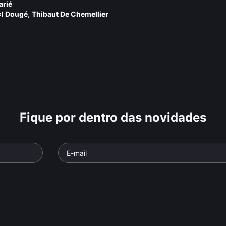
arié
«l Dougé
,
Thibaut De Chemellier
Fique por dentro das novidades
Georges Didi-
 Nancy
Huberman
Jonathan 
e: Incertezas
Parte da série: Incertezas
Parte da série
ª Temporada
Críticas - 2ª Temporada
Críticas - 2ª
o
• De
Daniel
Documentário
• De
Daniel
Documentári
 min •
Augusto
• 26 min •
Augusto
• 26 