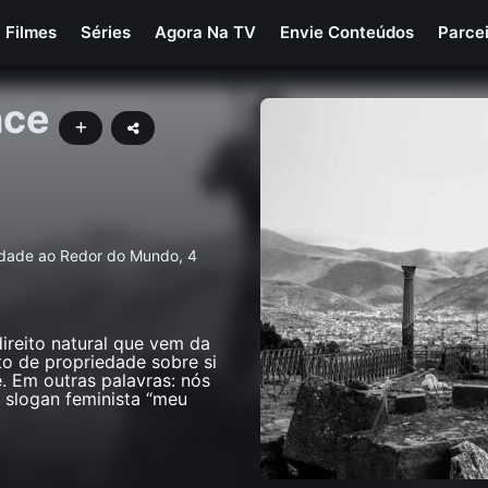
Filmes
Séries
Agora Na TV
Envie Conteúdos
Parce
nce
edade ao Redor do Mundo, 4
reito natural que vem da
to de propriedade sobre si
e. Em outras palavras: nós
 slogan feminista “meu