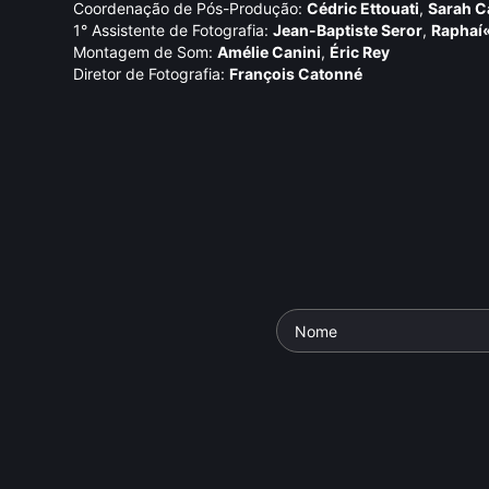
Coordenação de Pós-Produção:
Cédric Ettouati
,
Sarah C
1° Assistente de Fotografia:
Jean-Baptiste Seror
,
Raphaí
Montagem de Som:
Amélie Canini
,
Éric Rey
Diretor de Fotografia:
François Catonné
o a Terra
ie: O que
- O Conceito de
 ao Redor do
Jacques Rancière
Jean-Luc
Parte da série: Incertezas
Parte da séri
io
• De
Bertrand
Críticas - 2ª Temporada
Críticas - 2
tophe Clerc
,
Documentário
• De
Daniel
Documentári
llat
• 52 min •
Augusto
• 27 min •
Augusto
• 26