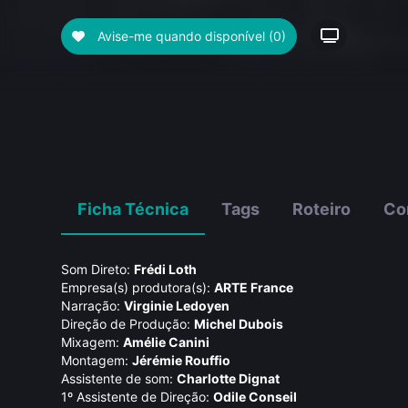
Avise-me quando disponível
(0)
Ficha Técnica
Tags
Roteiro
Co
Som Direto:
Frédi Loth
Empresa(s) produtora(s):
ARTE France
Narração:
Virginie Ledoyen
Direção de Produção:
Michel Dubois
Mixagem:
Amélie Canini
Montagem:
Jérémie Rouffio
Assistente de som:
Charlotte Dignat
1º Assistente de Direção:
Odile Conseil