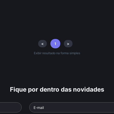
<
1
>
Exibir resultado na forma simples
Fique por dentro das novidades