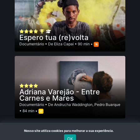
Espero tua (re)volta
Documentário
• De
Eliza Capai
• 90 min •
Adriana Varejão - Entre
Carnes e Mares
Documentário
• De
Andrucha Waddington
,
Pedro Buarque
• 84 min •
R$ 4,90
Nosso site utiliza cookies para melhorar a sua experiência.
OK