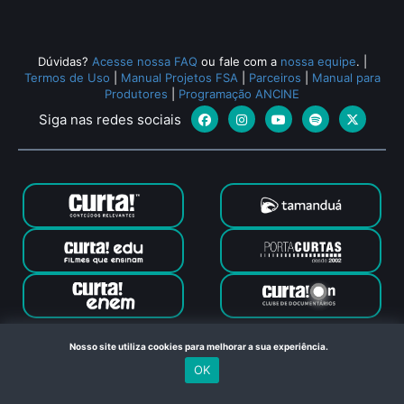
Dúvidas?
Acesse nossa FAQ
ou fale com a
nossa equipe
.
|
Termos de Uso
|
Manual Projetos FSA
|
Parceiros
|
Manual para
Produtores
|
Programação ANCINE
Siga nas redes sociais
Canal Curta © 2024. Todos os direitos reservados. Feito com
Nosso site utiliza cookies para melhorar a sua experiência.
no Rio de Janeiro
OK