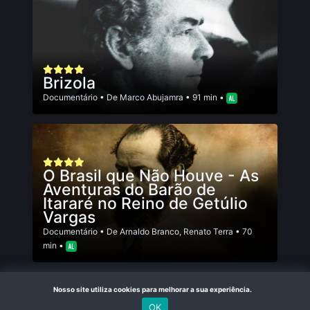
Brizola
Documentário
• De
Marco Abujamra
• 91 min •
O Brasil que Não Houve - As
Aventuras do Barão de
Itararé no Reino de Getúlio
Vargas
Documentário
• De
Arnaldo Branco
,
Renato Terra
• 70
min •
Nosso site utiliza cookies para melhorar a sua experiência.
OK