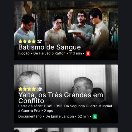
Batismo de Sangue
Ficção
• De
Helvécio Ratton
• 110 min •
Yalta, os Três Grandes em
Conflito
Parte da série:
1945-1953: Da Segunda Guerra Mundial
à Guerra Fria
• 2 eps
Documentário
• De
Emilie Lançon
• 52 min •