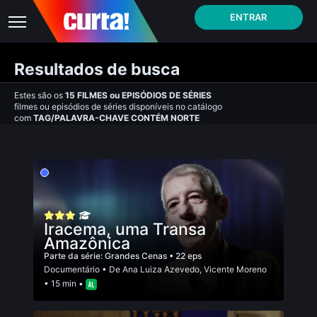
ENTRAR
Resultados de busca
Estes são os
15
FILMES
ou
EPISÓDIOS DE SÉRIES
filmes ou episódios de séries disponíveis no catálogo
com
TAG/PALAVRA-CHAVE CONTÉM NORTE
Iracema, uma Transa
Amazônica
Parte da série:
Grandes Cenas
• 22 eps
Documentário
• De
Ana Luiza Azevedo
,
Vicente Moreno
• 15 min •