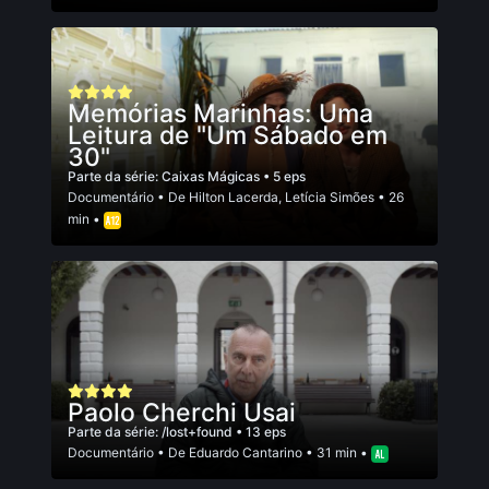
Memórias Marinhas: Uma
Leitura de "Um Sábado em
30"
Parte da série:
Caixas Mágicas
• 5 eps
Documentário
• De
Hilton Lacerda
,
Letí­cia Simões
• 26
min •
Paolo Cherchi Usai
Parte da série:
/lost+found
• 13 eps
Documentário
• De
Eduardo Cantarino
• 31 min •