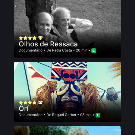
Olhos de Ressaca
Documentário
• De
Petra Costa
• 20 min •
Ôrí
Documentário
• De
Raquel Gerber
• 93 min •