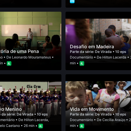
Desafio em Madeira
tória de uma Pena
Parte da série:
De Virada
• 10 eps
ão
• De
Leonardo Mouramateus
•
Documentário
• De
Hilton Lacerda
• 
in •
min •
vo Menino
Vida em Movimento
 da série:
De Virada
• 10 eps
Parte da série:
De Virada
• 10 eps
mentário
• De
Hilton Lacerda
,
Documentário
• De
Cecília Araújo
• 
elo Caetano
• 26 min •
min •