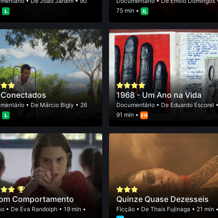
mentário
• De
João Jardim
• 90
Documentário
• De
Emilio Domingos
•
75 min •
Conectados
1968 - Um Ano na Vida
mentário
• De
Márcio Bigly
• 26
Documentário
• De
Eduardo Escorel
•
91 min •
om Comportamento
Quinze Quase Dezesseis
ão
• De
Eva Randolph
• 19 min •
Ficção
• De
Thais Fujinaga
• 21 min 