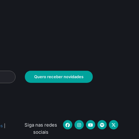
Quero receber novidades
Siga nas redes
es
|
sociais