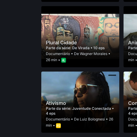
Plural Cidade
Ani
Parte da série:
De Virada
• 10 eps
Parte
Documentário
• De
Wagner Morales
•
Docu
26 min •
min 
Ativismo
Com
Parte da série:
Juventude Conectada
•
Parte
4 eps
4 ep
Documentário
• De
Luiz Bolognesi
• 26
Docu
min •
min 