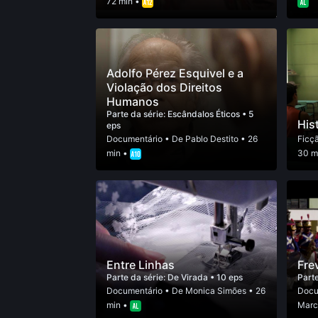
72 min •
Adolfo Pérez Esquivel e a
Violação dos Direitos
Humanos
Parte da série:
Escândalos Éticos
• 5
His
eps
Documentário
• De
Pablo Destito
• 26
Ficç
min •
30 m
Entre Linhas
Fre
Parte da série:
De Virada
• 10 eps
Parte
Documentário
• De
Monica Simões
• 26
Docu
min •
Marc