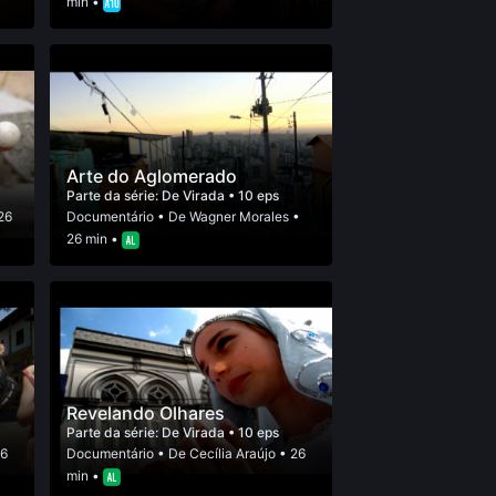
min •
Arte do Aglomerado
Parte da série:
De Virada
• 10 eps
26
Documentário
• De
Wagner Morales
•
26 min •
Revelando Olhares
Parte da série:
De Virada
• 10 eps
26
Documentário
• De
Cecília Araújo
• 26
min •