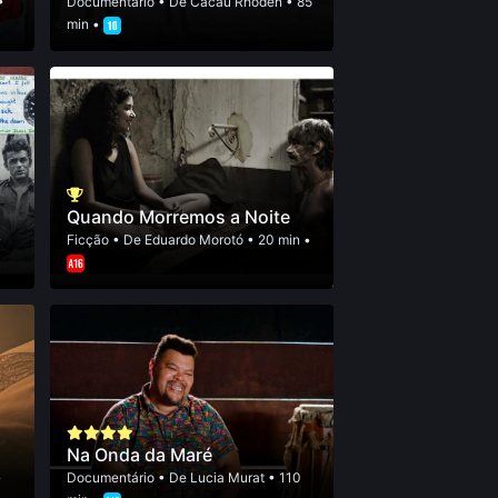
•
Documentário
• De
Cacau Rhoden
• 85
min •
Quando Morremos a Noite
•
Ficção
• De
Eduardo Morotó
• 20 min •
Na Onda da Maré
•
Documentário
• De
Lucia Murat
• 110