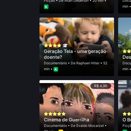
Ficção
• De
Allan Deberton
• 20 min •
Docu
min 
Geração Tela - uma geração
doente?
Des
Documentário
• De
Raphael Hitier
• 52
Docu
min •
min 
R$ 4,90
Cinema de Guerrilha
O B
Documentário
• De
Evaldo Mocarzel
•
Ficç