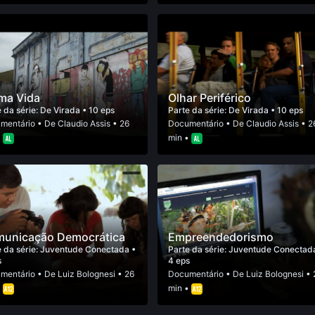
ma Vida
Olhar Periférico
 da série:
De Virada
• 10 eps
Parte da série:
De Virada
• 10 eps
mentário
• De
Claudio Assis
• 26
Documentário
• De
Claudio Assis
• 2
•
min •
unicação Democrática
Empreendedorismo
 da série:
Juventude Conectada
•
Parte da série:
Juventude Conecta
s
4 eps
mentário
• De
Luiz Bolognesi
• 26
Documentário
• De
Luiz Bolognesi
• 
•
min •