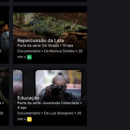
Repercussão da Lata
Parte da série:
De Virada
• 10 eps
6
Documentário
• De
Monica Simões
• 26
min •
Educação
da
•
Parte da série:
Juventude Conectada
•
4 eps
26
Documentário
• De
Luiz Bolognesi
• 26
min •