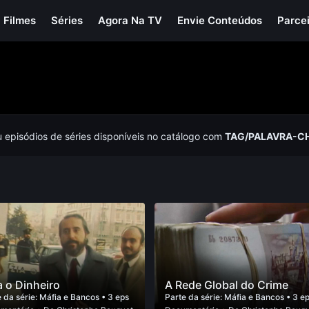
Filmes
Séries
Agora Na TV
Envie Conteúdos
Parce
u episódios de séries disponíveis no catálogo com
TAG/PALAVRA-C
a o Dinheiro
A Rede Global do Crime
 da série:
Máfia e Bancos
• 3 eps
Parte da série:
Máfia e Bancos
• 3 e