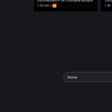
Documentário
• De
Christophe Bouquet
Docu
• 52 min •
• 60