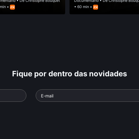
mentário
• De
Christophe Bouquet
Documentário
• De
Christophe Bouq
 min •
• 60 min •
Fique por dentro das novidades