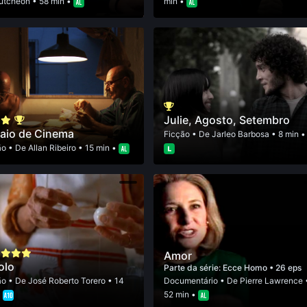
tcheon
• 58 min •
min •
Julie, Agosto, Setembro
aio de Cinema
Ficção
• De
Jarleo Barbosa
• 8 min •
ão
• De
Allan Ribeiro
• 15 min •
Amor
olo
Parte da série:
Ecce Homo
• 26 eps
ão
• De
José Roberto Torero
• 14
Documentário
• De
Pierre Lawrence
•
52 min •