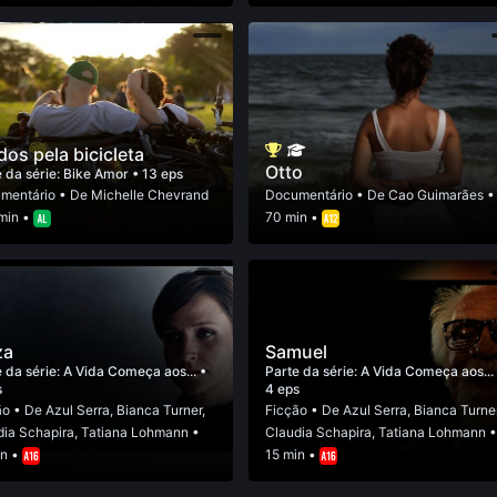
dos pela bicicleta
Otto
 da série:
Bike Amor
• 13 eps
mentário
• De
Michelle Chevrand
Documentário
• De
Cao Guimarães
•
 min •
70 min •
za
Samuel
 da série:
A Vida Começa aos...
•
Parte da série:
A Vida Começa aos..
s
4 eps
ão
• De
Azul Serra
,
Bianca Turner
,
Ficção
• De
Azul Serra
,
Bianca Turne
dia Schapira
,
Tatiana Lohmann
•
Claudia Schapira
,
Tatiana Lohmann
in •
15 min •