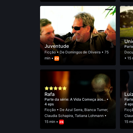
Uni
Juventude
Parte
Ficção
• De
Domingos de Oliveira
• 75
Docu
min •
• 15
Rafa
Lui
Parte da série:
A Vida Começa aos...
•
Parte
4 eps
4 ep
Ficção
• De
Azul Serra
,
Bianca Turner
,
Ficç
Claudia Schapira
,
Tatiana Lohmann
•
Clau
15 min •
15 m