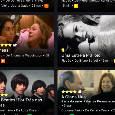
ão
• De
Daniel Bandeira
,
Flavia
Ficção
• De
Kleber Mendonça Filho
a Vieira
,
Joana Gatis
• 22 min •
15 min •
meas
Uma Estrela Pra Ioiô
ão
• De
Andrucha Waddington
• 68
•
Ficção
• De
Bruno Safadi
• 15 min •
A Olhos Nus
 Beatles: Por Trás das
Parte da série:
Palavras Permanec
ras
• 6 eps
mentário
• De
Lucy Ciara
Documentário
• De
Renata Druck
• 2