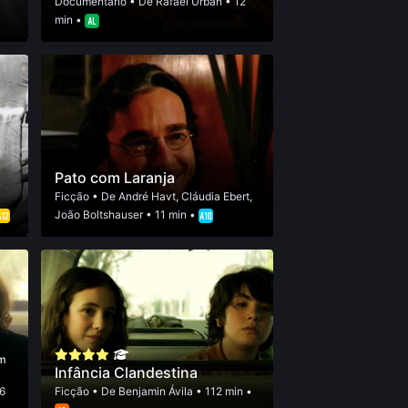
•
Documentário
• De
Rafael Urban
• 12
min •
Pato com Laranja
Ficção
• De
André Havt
,
Cláudia Ebert
,
João Boltshauser
• 11 min •
em
Infância Clandestina
6
Ficção
• De
Benjamin Ávila
• 112 min •