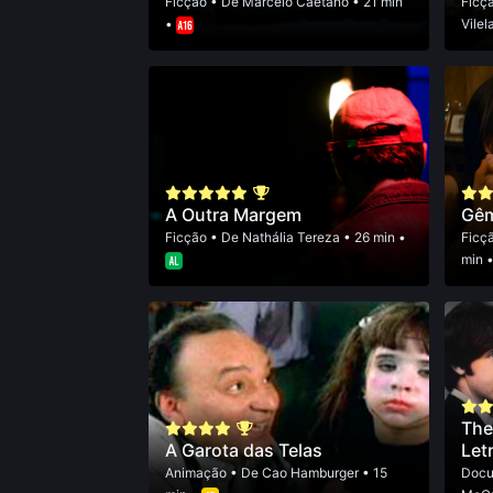
Ficção
• De
Marcelo Caetano
• 21 min
Ficç
•
Vilel
A Outra Margem
Gê
Ficção
• De
Nathália Tereza
• 26 min •
Ficç
min 
The
A Garota das Telas
Let
Animação
• De
Cao Hamburger
• 15
Docu