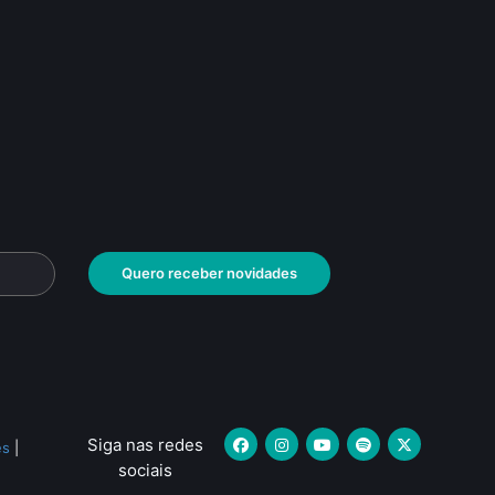
Quero receber novidades
Siga nas redes
es
|
sociais