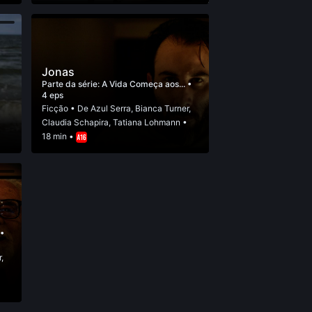
Jonas
Parte da série:
A Vida Começa aos...
•
4 eps
Ficção
• De
Azul Serra
,
Bianca Turner
,
Claudia Schapira
,
Tatiana Lohmann
•
18 min •
.
•
r
,
•