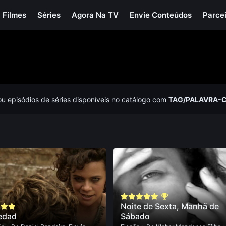
Filmes
Séries
Agora Na TV
Envie Conteúdos
Parce
ou episódios de séries disponíveis no catálogo com
TAG/PALAVRA-
Noite de Sexta, Manhã de
edad
Sábado