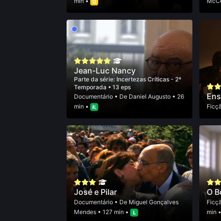
min •
McCu
Jean-Luc Nancy
Parte da série:
Incertezas Críticas - 2ª
Temporada
• 13 eps
Ens
Documentário
• De
Daniel Augusto
• 26
min •
Ficç
José e Pilar
O B
Documentário
• De
Miguel Gonçalves
Ficç
Mendes
• 127 min •
min 