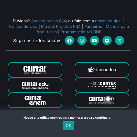
Dúvidas?
Acesse nossa FAQ
ou fale com a
nossa equipe
.
|
Termos de Uso
|
Manual Projetos FSA
|
Parceiros
|
Manual para
Produtores
|
Programação ANCINE
Siga nas redes sociais
Canal Curta © 2024. Todos os direitos reservados. Feito com
Nosso site utiliza cookies para melhorar a sua experiência.
no Rio de Janeiro
OK