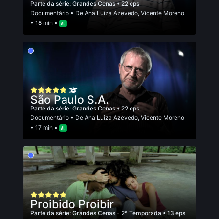
Parte da série:
Grandes Cenas
• 22 eps
Documentário
• De
Ana Luiza Azevedo
,
Vicente Moreno
• 18 min •
São Paulo S.A.
Parte da série:
Grandes Cenas
• 22 eps
Documentário
• De
Ana Luiza Azevedo
,
Vicente Moreno
• 17 min •
Proibido Proibir
Parte da série:
Grandes Cenas - 2ª Temporada
• 13 eps