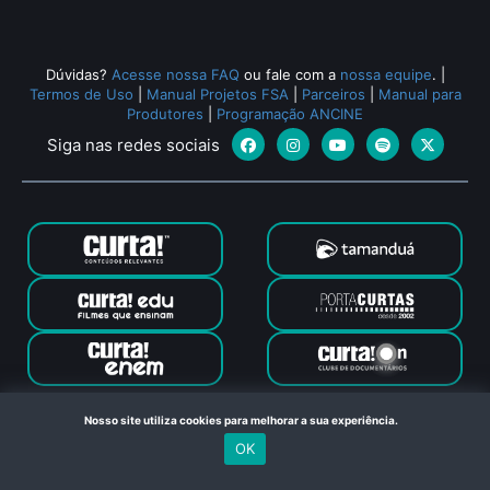
Dúvidas?
Acesse nossa FAQ
ou fale com a
nossa equipe
.
|
Termos de Uso
|
Manual Projetos FSA
|
Parceiros
|
Manual para
Produtores
|
Programação ANCINE
Siga nas redes sociais
Canal Curta © 2024. Todos os direitos reservados. Feito com
Nosso site utiliza cookies para melhorar a sua experiência.
no Rio de Janeiro
OK