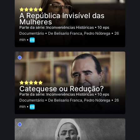
A República Invisível das
Mulheres
Parte da série:
Inconveniências Históricas
• 10 eps
Documentário
• De
Belisario Franca
,
Pedro Nóbrega
• 26
min •
Catequese ou Redução?
Parte da série:
Inconveniências Históricas
• 10 eps
Documentário
• De
Belisario Franca
,
Pedro Nóbrega
• 26
min •