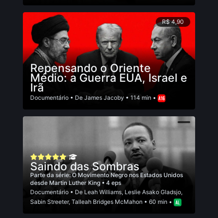
R$ 4,90
Repensando o Oriente
Médio: a Guerra EUA, Israel e
Irã
Documentário
• De
James Jacoby
• 114 min •
Saindo das Sombras
Parte da série:
O Movimento Negro nos Estados Unidos
desde Martin Luther King
• 4 eps
Documentário
• De
Leah Williams
,
Leslie Asako Gladsjo
,
Sabin Streeter
,
Talleah Bridges McMahon
• 60 min •