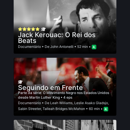
Jack Kerouac: O Rei dos
Beats
Documentário
• De
John Antonelli
• 52 min •
Seguindo em Frente
Parte da série:
O Movimento Negro nos Estados Unidos
desde Martin Luther King
• 4 eps
Documentário
• De
Leah Williams
,
Leslie Asako Gladsjo
,
Sabin Streeter
,
Talleah Bridges McMahon
• 60 min •