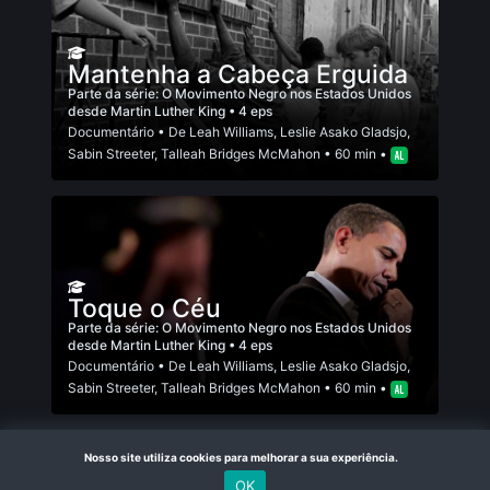
Mantenha a Cabeça Erguida
Parte da série:
O Movimento Negro nos Estados Unidos
desde Martin Luther King
• 4 eps
Documentário
• De
Leah Williams
,
Leslie Asako Gladsjo
,
Sabin Streeter
,
Talleah Bridges McMahon
• 60 min •
Toque o Céu
Parte da série:
O Movimento Negro nos Estados Unidos
desde Martin Luther King
• 4 eps
Documentário
• De
Leah Williams
,
Leslie Asako Gladsjo
,
Sabin Streeter
,
Talleah Bridges McMahon
• 60 min •
Nosso site utiliza cookies para melhorar a sua experiência.
OK