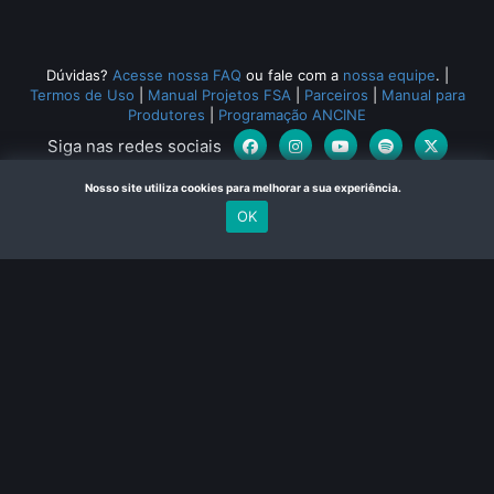
Dúvidas?
Acesse nossa FAQ
ou fale com a
nossa equipe
.
|
Termos de Uso
|
Manual Projetos FSA
|
Parceiros
|
Manual para
Produtores
|
Programação ANCINE
Siga nas redes sociais
Nosso site utiliza cookies para melhorar a sua experiência.
OK
Canal Curta © 2024. Todos os direitos reservados. Feito com
no Rio de Janeiro