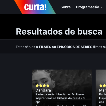
Sobre
Programação
Resultados de busca
Estes são os
9
FILMES
ou
EPISÓDIOS DE SÉRIES
filmes o
Dandara
Mari
Parte da série:
Libertárias: Mulheres
Parte
Inspiradoras na História do Brasil
• 8
Inspi
eps
eps