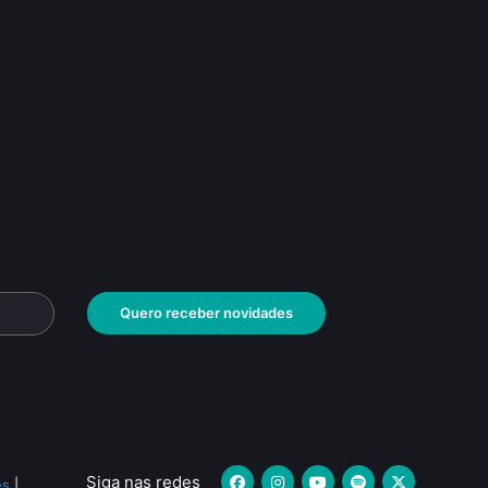
Quero receber novidades
Siga nas redes
es
|