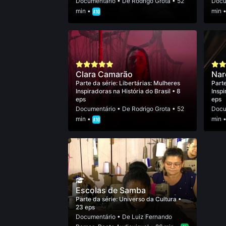
Documentário
• De
Rodrigo Grota
• 52
Docu
min •
min 
Clara Camarão
Nar
Parte da série:
Libertárias: Mulheres
Parte
Inspiradoras na História do Brasil
• 8
Inspi
eps
eps
Documentário
• De
Rodrigo Grota
• 52
Docu
min •
min 
Escolas de Samba
Parte da série:
Universo da Cultura
•
23 eps
Documentário
• De
Luiz Fernando