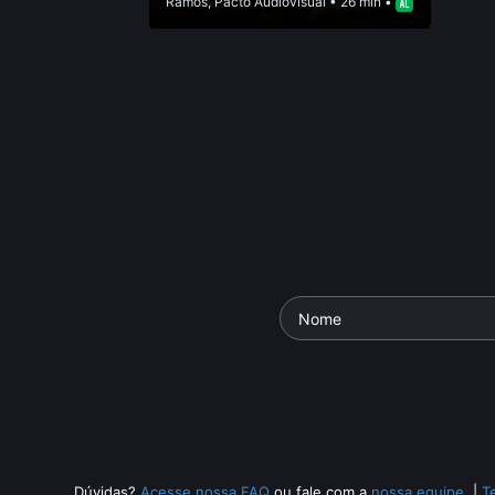
Ramos
,
Pacto Audiovisual
• 26 min •
Dúvidas?
Acesse nossa FAQ
ou fale com a
nossa equipe
.
|
T