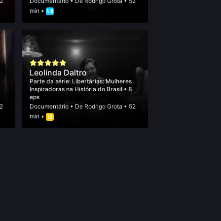
2
Documentário
• De
Rodrigo Grota
• 52
min •
Leolinda Daltro
Parte da série:
Libertárias: Mulheres
Inspiradoras na História do Brasil
• 8
eps
2
Documentário
• De
Rodrigo Grota
• 52
min •