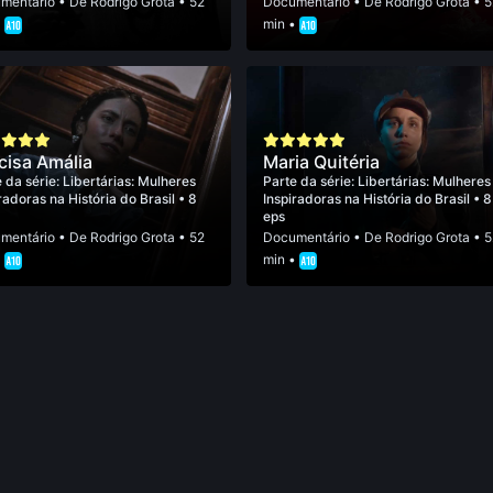
mentário
• De
Rodrigo Grota
• 52
Documentário
• De
Rodrigo Grota
• 5
•
min •
cisa Amália
Maria Quitéria
 da série:
Libertárias: Mulheres
Parte da série:
Libertárias: Mulheres
radoras na História do Brasil
• 8
Inspiradoras na História do Brasil
• 8
eps
mentário
• De
Rodrigo Grota
• 52
Documentário
• De
Rodrigo Grota
• 5
•
min •