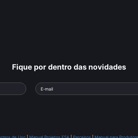
Fique por dentro das novidades
ermos de Uso
|
Manual Projetos FSA
|
Parceiros
|
Manual para Produtor