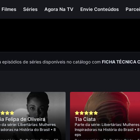
Filmes
Séries
Agora Na TV
Envie Conteúdos
Parce
u episódios de séries disponíveis no catálogo com
FICHA TÉCNICA 
a Felipa de Oliveira
Tia Ciata
 da série:
Libertárias: Mulheres
Parte da série:
Libertárias: Mulheres
radoras na História do Brasil
• 8
Inspiradoras na História do Brasil
• 8
eps