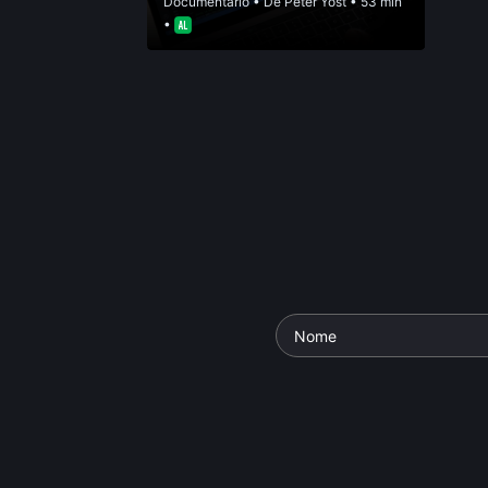
Documentário
• De
Peter Yost
• 53 min
•