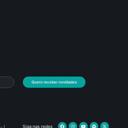
Quero receber novidades
Siga nas redes
es
|