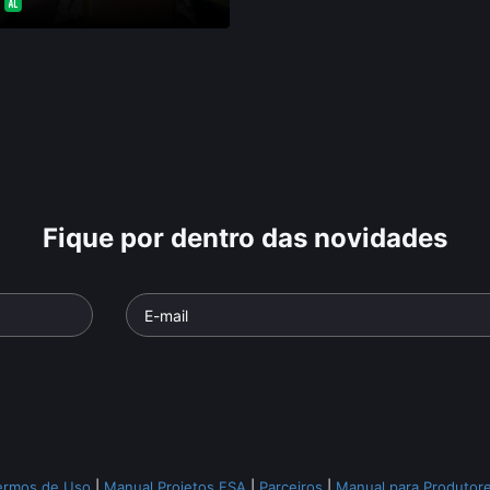
•
Fique por dentro das novidades
ermos de Uso
|
Manual Projetos FSA
|
Parceiros
|
Manual para Produtor