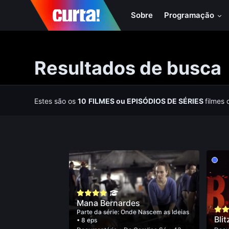
Sobre
Programação
Resultados de busca
Estes são os
10
FILMES
ou
EPISÓDIOS DE SÉRIES
filmes 
Mana Bernardes
Parte da série:
Onde Nascem as Ideias
Blit
• 8 eps