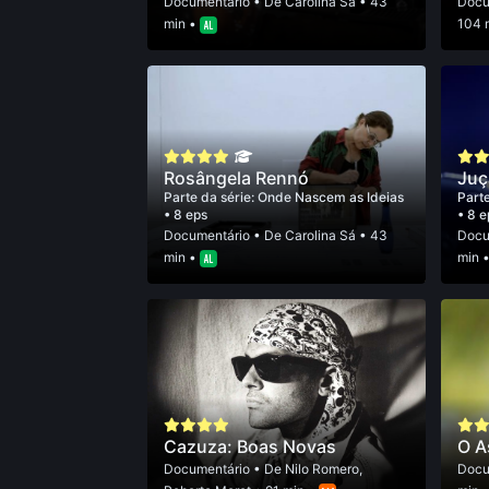
Documentário
• De
Carolina Sá
• 43
Docu
min •
104 
Rosângela Rennó
Juç
Parte da série:
Onde Nascem as Ideias
Parte
• 8 eps
• 8 e
Documentário
• De
Carolina Sá
• 43
Docu
min •
min 
Cazuza: Boas Novas
O A
Documentário
• De
Nilo Romero
,
Docu