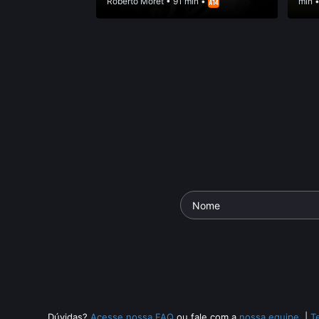
Roberto Moret
• 91 min •
min 
Dúvidas?
Acesse nossa FAQ
ou fale com a
nossa equipe
.
|
T