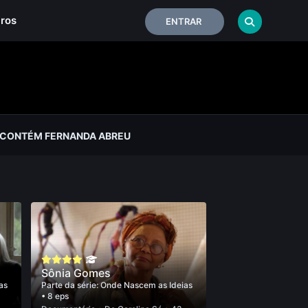
iros
ENTRAR
 CONTÉM FERNANDA ABREU
Sônia Gomes
as
Parte da série:
Onde Nascem as Ideias
• 8 eps