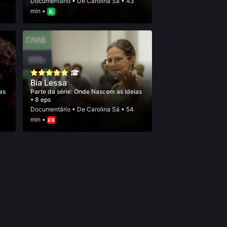
Documentário
• De
Carolina Sá
• 43
min •
Bia Lessa
as
Parte da série:
Onde Nascem as Ideias
• 8 eps
Documentário
• De
Carolina Sá
• 54
min •