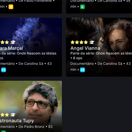
mentário
• De
Paulo Fontenelle
•
Documentário
• De
Carolina Sá
• 54
min •
min •
ara Marçal
Angel Vianna
 da série:
Onde Nascem as Ideias
Parte da série:
Onde Nascem as Idei
ps
• 8 eps
mentário
• De
Carolina Sá
• 43
Documentário
• De
Carolina Sá
• 43
•
min •
stronauta Tupy
mentário
• De
Pedro Bronz
• 83