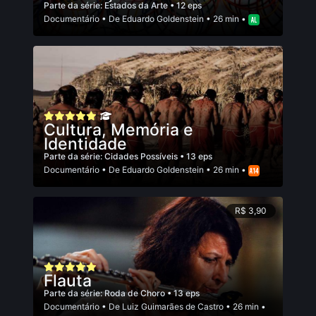
Parte da série:
Estados da Arte
• 12 eps
Documentário
• De
Eduardo Goldenstein
• 26 min •
Cultura, Memória e
Identidade
Parte da série:
Cidades Possíveis
• 13 eps
Documentário
• De
Eduardo Goldenstein
• 26 min •
R$ 3,90
Flauta
Parte da série:
Roda de Choro
• 13 eps
Documentário
• De
Luiz Guimarães de Castro
• 26 min •