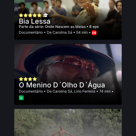
Bia Lessa
Parte da série:
Onde Nascem as Ideias
• 8 eps
Documentário
• De
Carolina Sá
• 54 min •
O Menino D´Olho D´Água
Documentário
• De
Carolina Sá
,
Lirio Ferreira
• 74 min •