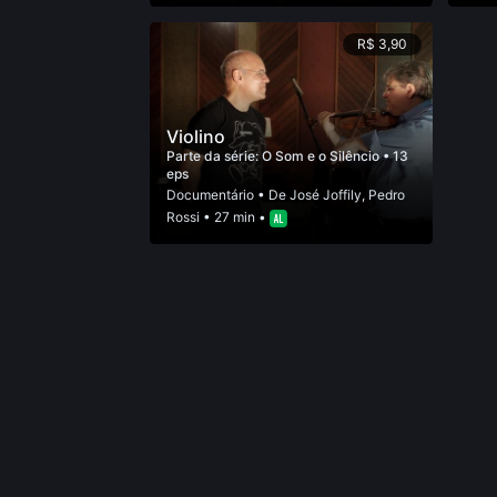
R$ 3,90
Violino
Parte da série:
O Som e o Silêncio
• 13
eps
Documentário
• De
José Joffily
,
Pedro
Rossi
• 27 min •