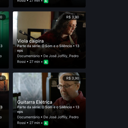
Rossi
• 27 min •
90
R$ 3,90
Viola caipira
13
Parte da série:
O Som e o Silêncio
• 13
eps
o
Documentário
• De
José Joffily
,
Pedro
Rossi
• 27 min •
90
R$ 3,90
Guitarra Elétrica
13
Parte da série:
O Som e o Silêncio
• 13
eps
o
Documentário
• De
José Joffily
,
Pedro
Rossi
• 27 min •