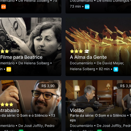
mentário
• De
Helena Solberg
• 75
Documentário
• De
Emí­lio Domingos
•
73 min •
Filme para Beatrice
A Alma da Gente
mentário
• De
Helena Solberg
•
Documentário
• De
David Meyer
,
in •
Helena Solberg
• 82 min •
R$ 3,90
R$ 3,
trabaixo
Violão
 da série:
O Som e o Silêncio
• 13
Parte da série:
O Som e o Silêncio
• 
eps
mentário
• De
José Joffily
,
Pedro
Documentário
• De
José Joffily
,
Pedr