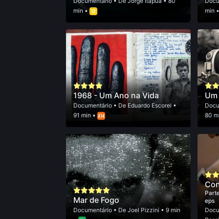
Documentário
• De
Jorge Itapuã
• 80
Docu
min •
min 
1968 - Um Ano na Vida
Um 
Documentário
• De
Eduardo Escorel
•
Docu
91 min •
80 m
Con
Parte
Mar de Fogo
eps
Documentário
• De
Joel Pizzini
• 9 min
Docu