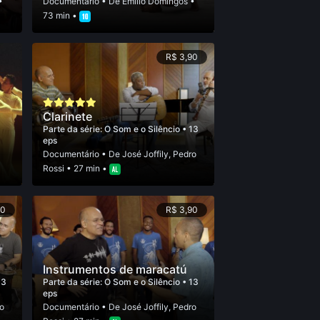
•
Documentário
• De
Emí­lio Domingos
•
73 min •
R$ 3,90
Clarinete
Parte da série:
O Som e o Silêncio
• 13
eps
Documentário
• De
José Joffily
,
Pedro
Rossi
• 27 min •
90
R$ 3,90
Instrumentos de maracatú
13
Parte da série:
O Som e o Silêncio
• 13
eps
o
Documentário
• De
José Joffily
,
Pedro