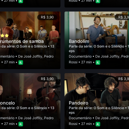
i
• 27 min •
Rossi
• 27 min •
R$ 3,90
R$ 3,
trumentos de samba
Bandolim
 da série:
O Som e o Silêncio
• 13
Parte da série:
O Som e o Silêncio
• 
eps
mentário
• De
José Joffily
,
Pedro
Documentário
• De
José Joffily
,
Pedr
i
• 27 min •
Rossi
• 27 min •
R$ 3,90
R$ 3,
loncelo
Pandeiro
 da série:
O Som e o Silêncio
• 13
Parte da série:
O Som e o Silêncio
• 
eps
mentário
• De
José Joffily
,
Pedro
Documentário
• De
José Joffily
,
Pedr
i
• 27 min •
Rossi
• 27 min •