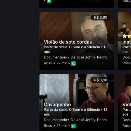
•
Ross
R$ 3,90
Violão de sete cordas
Ins
Parte da série:
O Som e o Silêncio
• 13
Parte
eps
eps
Documentário
• De
José Joffily
,
Pedro
Docu
Rossi
• 27 min •
Ross
R$ 3,90
Cavaquinho
Vio
Parte da série:
O Som e o Silêncio
• 13
Parte
eps
eps
Documentário
• De
José Joffily
,
Pedro
Docu
Rossi
• 27 min •
Ross