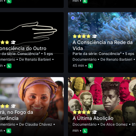
in •
min •
A Consciência na Rede da
onsciência do Outro
Vida
 da série:
Consciência³
• 5 eps
Parte da série:
Consciência³
• 5 eps
mentário
• De
Renato Barbieri
•
Documentário
• De
Renato Barbieri
•
in •
45 min •
rà, no Fogo da
olerância
A Última Abolição
mentário
• De
Claudia Chávez
•
Documentário
• De
Alice Gomez
• 81
in •
min •