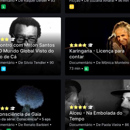
mentário
• De
Raquel Gerber
• 93
Ficção
• De
Suzana Amaral
• 96 min
•
ontro com Milton Santos
O Mundo Global Visto do
Karingana - Licença para
o de Cá
contar
mentário
• De
Silvio Tendler
• 90
Documentário
• De
Mônica Monteiro
•
73 min •
Alceu - Na Embolada do
onsciência de Gaia
Tempo
 da série:
Consciência³
• 5 eps
mentário
• De
Renato Barbieri
•
Documentário
• De
Paola Vieira
• 86