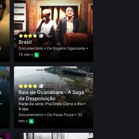
90
Brasil
6
Documentário
• De
Rogério Sganzerla
•
13 min •
s
Baía de Guanabara - A Saga
da Despoluição
o
•
Parte da série:
Pra Onde Corre o Rio
•
8 eps
Documentário
• De
Paula Fiuza
• 32
min •
90