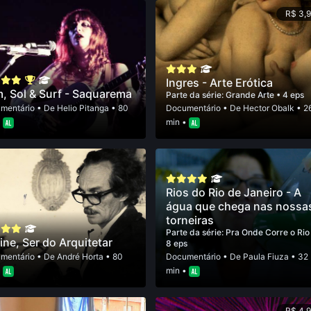
R$ 3,
Ingres - Arte Erótica
, Sol & Surf - Saquarema
Parte da série:
Grande Arte
• 4 eps
mentário
• De
Helio Pitanga
• 80
Documentário
• De
Hector Obalk
• 2
•
min •
Rios do Rio de Janeiro - A
água que chega nas nossa
torneiras
Parte da série:
Pra Onde Corre o Ri
ine, Ser do Arquitetar
8 eps
mentário
• De
André Horta
• 80
Documentário
• De
Paula Fiuza
• 32
•
min •
R$ 4,