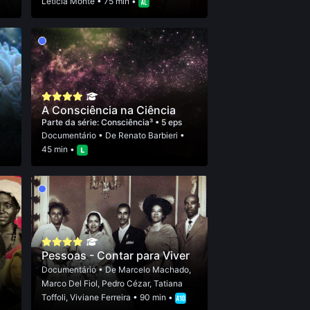
Leticia Monte
• 75 min •
A Consciência na Ciência
Parte da série:
Consciência³
• 5 eps
Documentário
• De
Renato Barbieri
•
45 min •
Pessoas - Contar para Viver
Documentário
• De
Marcelo Machado
,
Marco Del Fiol
,
Pedro Cézar
,
Tatiana
Toffoli
,
Viviane Ferreira
• 90 min •