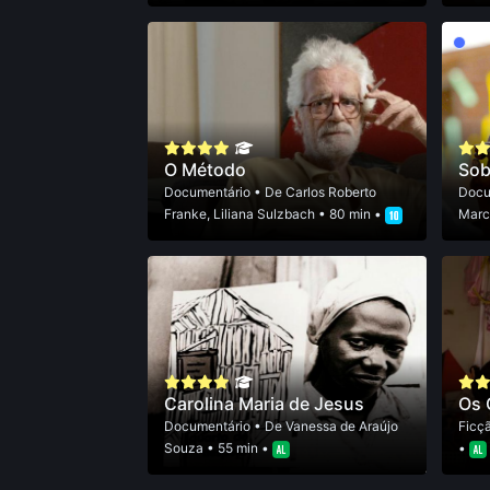
O Método
Sob
Documentário
• De
Carlos Roberto
Docu
Franke
,
Liliana Sulzbach
• 80 min •
Marc
Carolina Maria de Jesus
Os 
Documentário
• De
Vanessa de Araújo
Ficç
Souza
• 55 min •
•