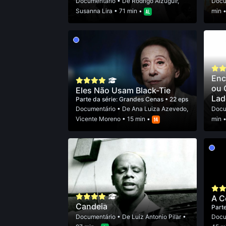
Documentário
• De
Rodrigo Alzuguir
,
Docu
Susanna Lira
• 71 min •
min 
Enc
ou 
Eles Não Usam Black-Tie
Lad
Parte da série:
Grandes Cenas
• 22 eps
Documentário
• De
Ana Luiza Azevedo
,
Docu
Vicente Moreno
• 15 min •
min 
A C
Candeia
Parte
Documentário
• De
Luiz Antonio Pilar
•
Docu