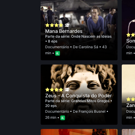
Mana Bernardes
Parte da série:
Onde Nascem as Ideias
Som
• 8 eps
Documentário
• De
Carolina Sá
• 43
Docu
min •
min 
Zeus - A Conquista do Poder
Parte da série:
Grandes Mitos Gregos
•
Zan
20 eps
Documentário
• De
François Busnel
•
Docu
26 min •
min 