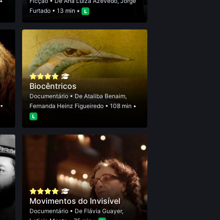
 •
Ficção
• De
Ana Luiza Azevedo
,
Jorge
Furtado
• 13 min •
Biocêntricos
Documentário
• De
Ataliba Benaim
,
•
Fernanda Heinz Figueiredo
• 108 min •
Movimentos do Invisível
Documentário
• De
Flávia Guayer
,