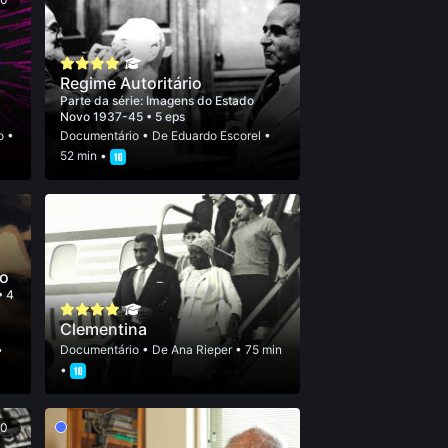
Regime Autoritário
Parte da série:
Imagens do Estado
Novo 1937-45
• 5 eps
o
•
Documentário
• De
Eduardo Escorel
•
52 min •
to
• 4
Clementina
•
Documentário
• De
Ana Rieper
• 75 min
•
50