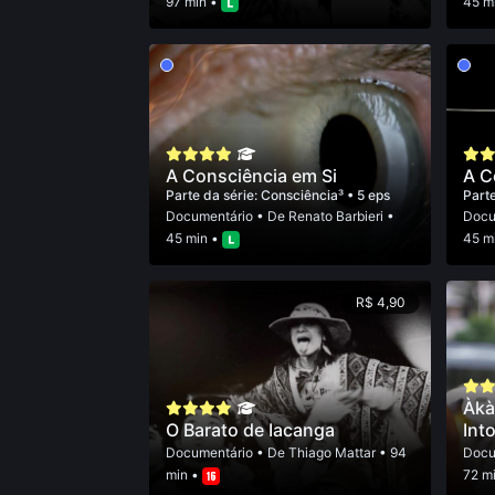
97 min •
45 m
A Consciência em Si
A C
Parte da série:
Consciência³
• 5 eps
Parte
Documentário
• De
Renato Barbieri
•
Docu
45 min •
45 m
R$ 4,90
Àkà
O Barato de Iacanga
Int
Documentário
• De
Thiago Mattar
• 94
Docu
min •
72 m