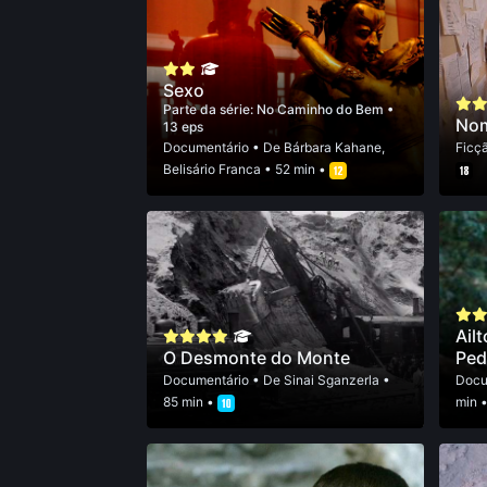
Sexo
Parte da série:
No Caminho do Bem
•
Nom
13 eps
Documentário
• De
Bárbara Kahane
,
Ficç
Belisário Franca
• 52 min •
Ail
O Desmonte do Monte
Ped
Documentário
• De
Sinai Sganzerla
•
Docu
85 min •
min 