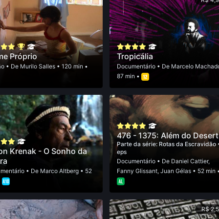
e Próprio
Tropicália
ão
• De
Murilo Salles
• 120 min •
Documentário
• De
Marcelo Machad
87 min •
476 - 1375: Além do Deser
Parte da série:
Rotas da Escravidão
ton Krenak - O Sonho da
eps
ra
Documentário
• De
Daniel Cattier
,
mentário
• De
Marco Altberg
• 52
Fanny Glissant
,
Juan Gélas
• 52 min 
•
R$ 2,