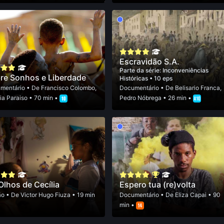
Escravidão S.A.
Parte da série:
Inconveniências
re Sonhos e Liberdade
Históricas
• 10 eps
mentário
• De
Francisco Colombo
,
Documentário
• De
Belisario Franca
,
ia Paraiso
• 70 min •
Pedro Nóbrega
• 26 min •
Olhos de Cecília
Espero tua (re)volta
ão
• De
Victor Hugo Fiuza
• 19 min
Documentário
• De
Eliza Capai
• 90
min •