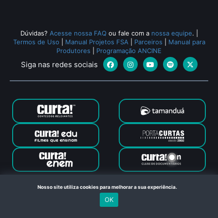
Dúvidas?
Acesse nossa FAQ
ou fale com a
nossa equipe
.
|
Termos de Uso
|
Manual Projetos FSA
|
Parceiros
|
Manual para
Produtores
|
Programação ANCINE
Siga nas redes sociais
Canal Curta © 2024. Todos os direitos reservados. Feito com
Nosso site utiliza cookies para melhorar a sua experiência.
no Rio de Janeiro
OK