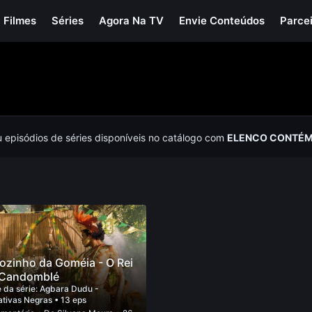
Filmes
Séries
Agora Na TV
Envie Conteúdos
Parce
u episódios de séries disponíveis no catálogo com
ELENCO CONTÉM 
ozinho da Goméia - O Rei
Candomblé
 da série:
Agbara Dudu -
ativas Negras
• 13 eps