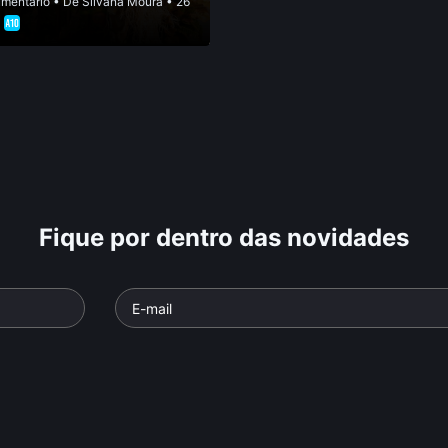
mentário
• De
Silvana Moura
• 26
•
Fique por dentro das novidades