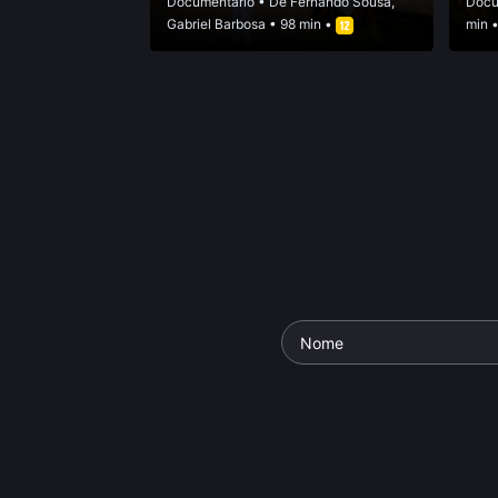
Documentário
• De
Fernando Sousa
,
Docu
Gabriel Barbosa
• 98 min •
min 